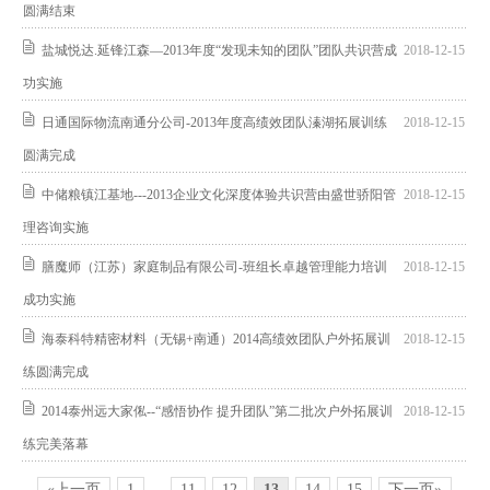
圆满结束
盐城悦达.延锋江森—2013年度“发现未知的团队”团队共识营成
2018-12-15
功实施
日通国际物流南通分公司-2013年度高绩效团队溱湖拓展训练
2018-12-15
圆满完成
中储粮镇江基地---2013企业文化深度体验共识营由盛世骄阳管
2018-12-15
理咨询实施
膳魔师（江苏）家庭制品有限公司-班组长卓越管理能力培训
2018-12-15
成功实施
海泰科特精密材料（无锡+南通）2014高绩效团队户外拓展训
2018-12-15
练圆满完成
2014泰州远大家俬--“感悟协作 提升团队”第二批次户外拓展训
2018-12-15
练完美落幕
«上一页
1
...
11
12
13
14
15
下一页»