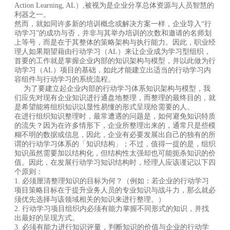
Action Learning, AL）,被视为是企业分享总体资源与人员智慧的
利器之一。
然而，就如同许多新的培训概念或解决方案一样，企业导入“行
动学习”的成功与否，并非与其举办培训的次数和邀请的名师划
上等号，而是在于其整体的策略架构与执行能力。因此，职业经
理人如果期望藉由行动学习（AL）来让企业成为学习型组织，
首要的工作就是掌握企业内部的知识架构与模型，并以此做为行
动学习（AL）项目的基础，如此才能建立出适当的行动学习内
容组件与行动学习的系统流程。
为了要建立起企业内部的行动学习体系知识架构与模型，我
们应先对现有企业知识进行通盘地整理，而整理的最终目的，就
是希望能将组织知识以显性易懂的形式呈现给需要的人。
在进行组织知识整理时，最常遭遇的问题是，如何避免知识特质
的流失？因为在许多情形下，企业所整理出来的，通常只是些模
糊不明的数据或信息，因此，企业有必要发展出自己的独有的所
谓的行动学习体系的「知识结构」；不过，值得一提的是，组织
知识虽然需要加以结构化，但结构性太强却也可能扼杀知识的价
值。因此，在发展行动学习知识结构时，经理人应该谨记以下四
个原则：
1. 必须厘清整理知识的目标为何？（例如：若企业的行动学习
项目策略目标在于提升业务人员的专业知识与战斗力，那么就必
须优先选择与该领域相关的知识来进行整理。）
2. 行动学习项目组织内必须有能力掌握不同形式的知识，并找
出最好的呈现方式。
3. 必须有能力进行知识评量，判断知识的价值与企业的行动学