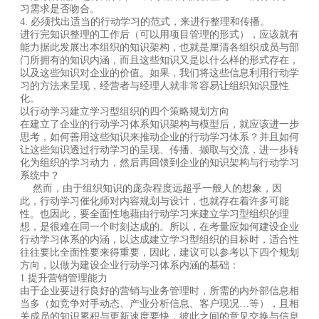
习需求是否吻合。
4. 必须找出适当的行动学习的范式，来进行整理和传播。
进行完知识整理的工作后（可以用项目管理的形式），应该就有
能力据此发展出本组织的知识架构，也就是厘清各组织成员与部
门所拥有的知识内涵，而且这些知识又是以什么样的形式存在，
以及这些知识对企业的价值。如果，我们将这些信息利用行动学
习的方法来呈现，经营者与经理人就非常容易让组织知识显性
化。
以行动学习建立学习型组织的四个策略规划方向
在建立了企业的行动学习体系知识架构与模型后，就应该进一步
思考，如何善用这些知识来推动企业的行动学习体系？并且如何
让这些知识透过行动学习的呈现、传播、撷取与交流，进一步转
化为组织的学习动力，然后再回馈到企业的知识架构与行动学习
系统中？
然而，由于组织知识的庞杂程度远超乎一般人的想象，因
此，行动学习催化师对内容规划与设计，也就存在着许多可能
性。也因此，要全面性地藉由行动学习来建立学习型组织的理
想，是很难在同一个时刻达成的。所以，在考量应如何建设企业
行动学习体系的内涵，以达成建立学习型组织的目标时，适合性
往往要比全面性要来得重要，因此，建议可以参考以下四个规划
方向，以做为建设企业行动学习体系内涵的基础：
1.提升营销管理能力
由于企业要进行良好的营销与业务管理时，所需的内外部信息相
当多（如竞争对手动态、产业分析信息、客户现况…等），且相
关成员的知识累积与更新速度要快，彼此之间的意见交换与信息