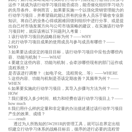
运作？就成为该行动学习项目能否成功，能否催化组织学习动力
的先导条件。举例而言，如果要实施一个以强化营销管理能力的
行动学习项目，并希望藉此能让所有的业务人员乐于吸收专业新
知识、将自己的业务心得或困难回馈到组织中进行分享、或是提
出自己对市场发展方向与公司市场策略的建议，在实施该行动学
习项目时，就应该将以下问题列入考量：
1.该行动学习项目的战略目标为何？——WHY
2.此行动学习项目成果的使用成员与参与成员有哪些？——
WHO
3.如果要达成设定的项目目标，该行动学习项目中应包含哪些内
容、功能与机制？——WHAT
4.要建立这些内容、功能与机制，会牵涉哪些现有的部门运作或
流程系统？
是否该进行调整？（如电子化、流程简化…等）——WHERE
5.这些内容、功能与机制是否该定期改善？其频率为何？——
WHEN
6.如果要实施此行动学习项目，其导入步骤与方法为何？——
HOW
7.我们要投入多少时间、精力和经费在该行动学习项目上？——
how much
8.我们用什么样的定量和非定量的办法描述通过该行动学习项目
产生的效果、成绩？
——result
透过为人所熟知的5W2H1R的管理工具，就可以在界定出组
织建立行动学习体系的战略目标后，循序的进行必要的流程管