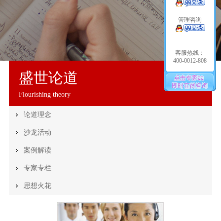
管理咨询
客服热线：
400-0012-808
盛世论道
Flourishing theory
论道理念
沙龙活动
案例解读
专家专栏
思想火花