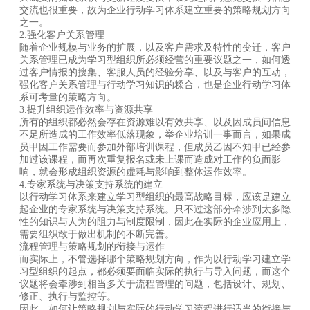
交流也很重要，故为企业行动学习体系建立重要的策略规划方向
之一。
2.强化客户关系管理
随着企业规模与业务的扩展，以及客户需求及特性的变迁，客户
关系管理已成为学习型组织所必须经营的重要议题之一，如何透
过客户情报的搜集、客服人员的经验分享、以及与客户的互动，
强化客户关系管理与行动学习知识的糅合，也是企业行动学习体
系可考量的策略方向。
3.提升组织运作效率与资源共享
所有的组织都必然会存在资源难以有效共享、以及因成员间信息
不足所造成的工作效率低落现象，举企业培训一事而言，如果成
员甲因工作需要而参加外部培训课程，但成员乙因不知甲已经参
加过该课程，而再次重复报名或未上课而造成对工作的负面影
响，就会形成组织资源的虚耗与影响到整体运作效率。
4.专家系统与决策支持系统的建立
以行动学习体系来建立学习型组织的最高战略目标，应该是建立
起企业的专家系统与决策支持系统。只不过这部分牵涉到太多隐
性的知识与人为的阻力与制度限制，因此在实际的企业应用上，
需要组织敢于做出机制的不断完善。
流程管理与策略规划的衔接与运作
而实际上，不管选择哪个策略规划方向，作为以行动学习建立学
习型组织的起点，都必须要面临实际的执行与导入问题，而这个
议题将会牵涉到相当多关于流程管理的问题，包括设计、规划、
修正、执行与监控等。
因此，如何让策略规划与实际的行动学习流程进行适当的衔接与